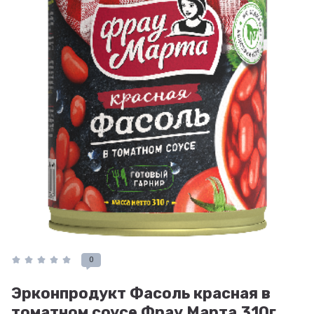
0
Эрконпродукт Фасоль красная в
томатном соусе Фрау Марта 310г