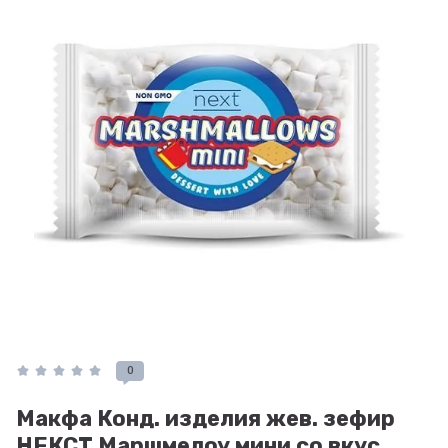
0
Макфа Конд. изделия жев. зефир
НЕКСТ Маршмелоу мини со вкус.